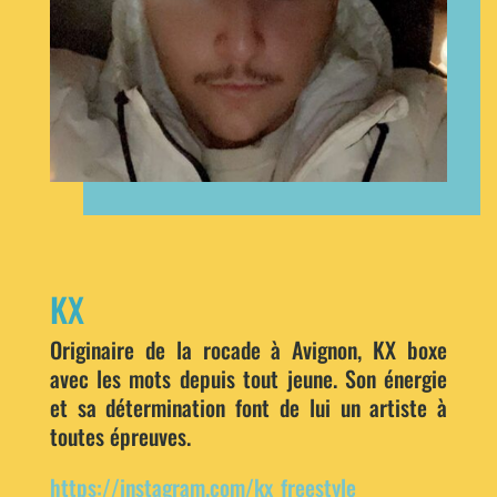
KX
Originaire de la rocade à Avignon, KX boxe
avec les mots depuis tout jeune. Son énergie
et sa détermination font de lui un artiste à
toutes épreuves.
https://instagram.com/kx_freestyle