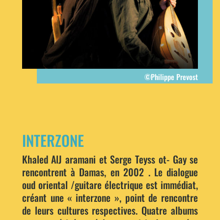
©Philippe Prevost
INTERZONE
Khaled AlJ aramani et Serge Teyss ot- Gay se
rencontrent à Damas, en 2002 . Le dialogue
oud oriental /guitare électrique est immédiat,
créant une « interzone », point de rencontre
de leurs cultures respectives. Quatre albums