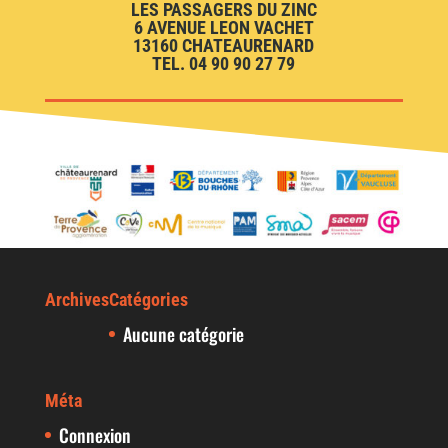
LES PASSAGERS DU ZINC
6 AVENUE LEON VACHET
13160 CHATEAURENARD
TEL. 04 90 90 27 79
Archives
Catégories
Aucune catégorie
Méta
Connexion