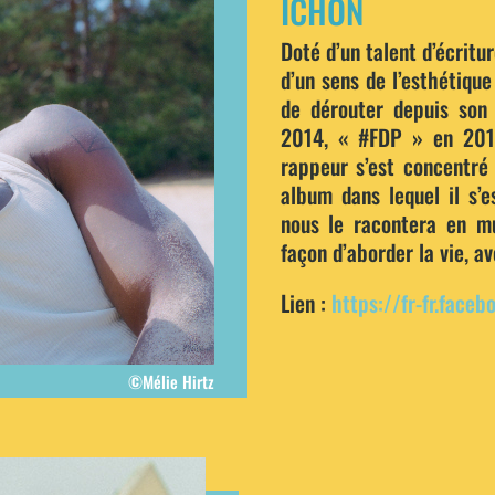
ICHON
Doté d’un talent d’écritur
d’un sens de l’esthétique
de dérouter depuis son
2014, « #FDP » en 2016,
rappeur s’est concentré
album dans lequel il s’e
nous le racontera en m
façon d’aborder la vie, av
Lien :
https://fr-fr.face
©Mélie Hirtz