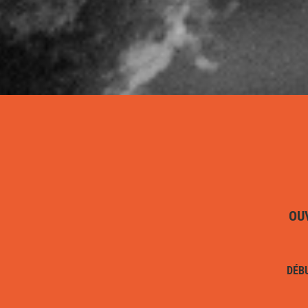
OU
DÉB