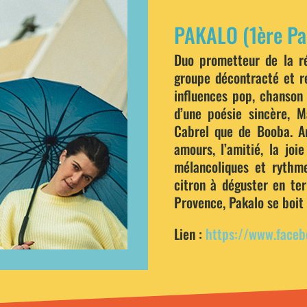
PAKALO (1ère Par
Duo prometteur de la ré
groupe décontracté et r
influences pop, chanson 
d’une poésie sincère, 
Cabrel que de Booba. Am
amours, l’amitié, la joie
mélancoliques et rythm
citron à déguster en ter
Provence, Pakalo se boit 
Lien :
https://www.facebo