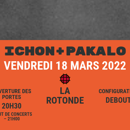
ICHON+PAKALO
VENDREDI 18 MARS 2022
LA
VERTURE DES
CONFIGURAT
PORTES
ROTONDE
DEBOU
20H30
UT DE CONCERTS
– 21H00