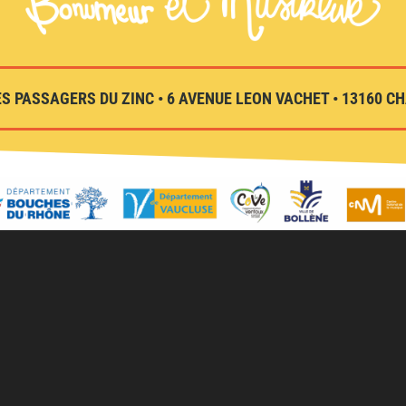
S PASSAGERS DU ZINC • 6 AVENUE LEON VACHET • 13160 CHA