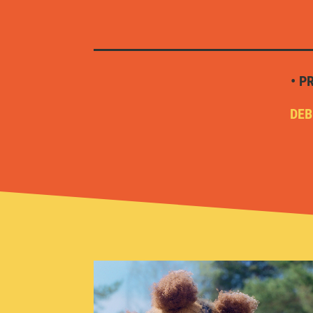
• P
DEB