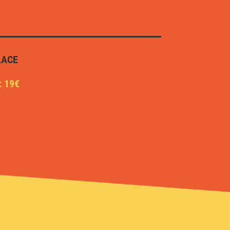
LACE
: 19€