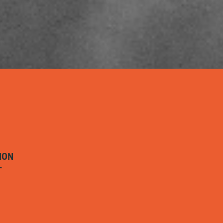
ION
T