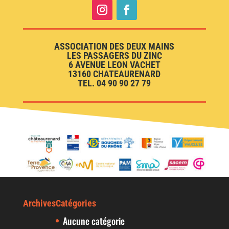
ASSOCIATION DES DEUX MAINS
LES PASSAGERS DU ZINC
6 AVENUE LEON VACHET
13160 CHATEAURENARD
TEL. 04 90 90 27 79
Archives
Catégories
Aucune catégorie