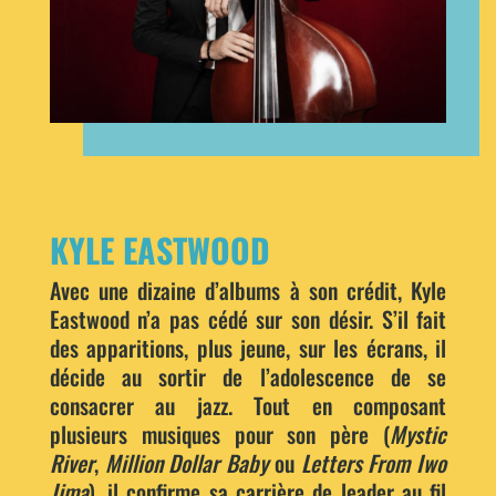
KYLE EASTWOOD
Avec une dizaine d’albums à son crédit, Kyle
Eastwood n’a pas cédé sur son désir. S’il fait
des apparitions, plus jeune, sur les écrans, il
décide au sortir de l’adolescence de se
consacrer au jazz. Tout en composant
plusieurs musiques pour son père (
Mystic
River
,
Million Dollar Baby
ou
Letters From Iwo
Jima
), il confirme sa carrière de leader au fil