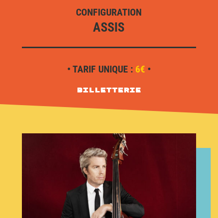
CONFIGURATION
ASSIS
• TARIF UNIQUE :
6€
•
Billetterie