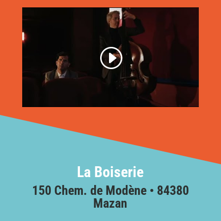
La Boiserie
150 Chem. de Modène • 84380
Mazan