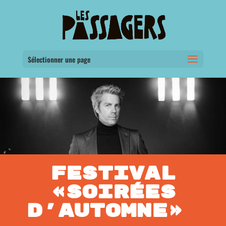
Sélectionner une page
FESTIVAL
«SOIRÉES
D’AUTOMNE»