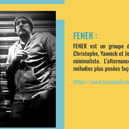
FENEK :
FENEK est un groupe d
Christophe, Yannick et J
minimaliste. L’altern
mélodies plus posées faç
https://www.facebook.c