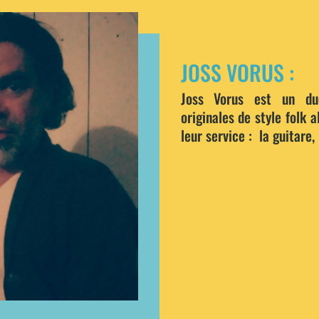
JOSS VORUS :
Joss Vorus est un du
originales de style folk a
leur service : la guitare,