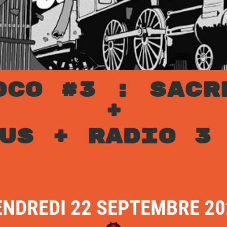
OCO #3 :
SACR
+
RUS + RADIO 3
ENDREDI 22 SEPTEMBRE 20