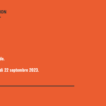
ION
T
de.
edi 22 septembre 2023.