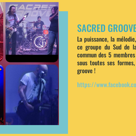
SACRED GROOVE
L
a puissance, la mélodie,
ce groupe du
Sud de l
commun des 5 membres 
sous toutes ses formes, 
groove !
https://www.facebook.co