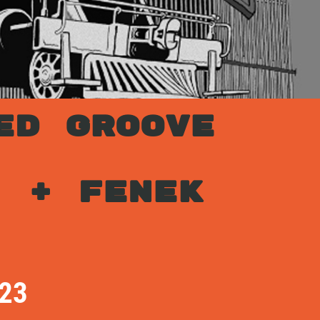
ED GROOVE
 + FENEK
23