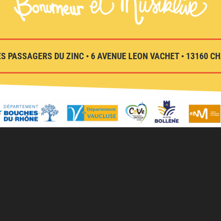
S PASSAGERS DU ZINC • 6 AVENUE LEON VACHET • 13160 CHA