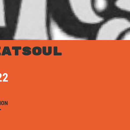
EATSOUL
22
ION
T