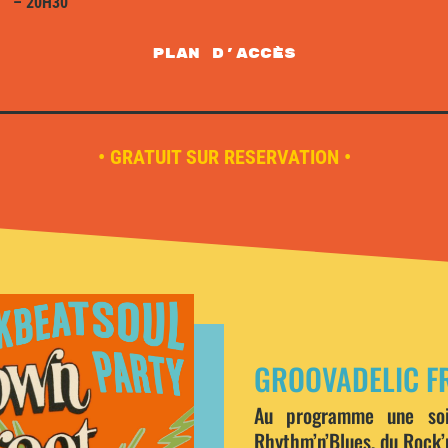
– 20H30
plan d'accès
• GRATUIT SUR RESERVATION •
GROOVADELIC F
Au programme une soi
Rhythm’n’Blues, du Rock’n