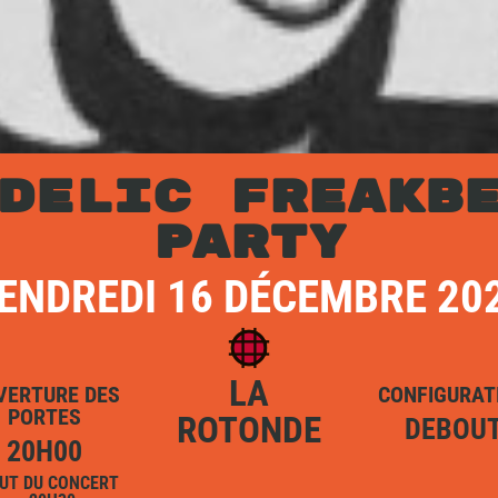
DELIC FREAKB
PARTY
ENDREDI 16 DÉCEMBRE 20
LA
VERTURE DES
CONFIGURAT
PORTES
ROTONDE
DEBOU
20H00
UT DU CONCERT