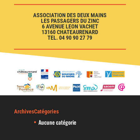
ASSOCIATION DES DEUX MAINS
LES PASSAGERS DU ZINC
6 AVENUE LEON VACHET
13160 CHATEAURENARD
TEL. 04 90 90 27 79
Archives
Catégories
Aucune catégorie