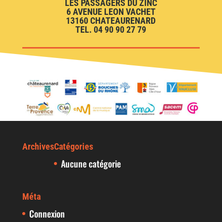
LES PASSAGERS DU ZINC
6 AVENUE LEON VACHET
13160 CHATEAURENARD
TEL. 04 90 90 27 79
Archives
Catégories
Aucune catégorie
Méta
Connexion