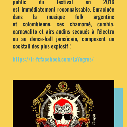
public du festival en 2016
est immédiatement reconnaissable. Enracinée
dans la musique folk argentine
et colombienne, ses chamamé, cumbia,
carnavalito et airs andins secoués à l’électro
ou au dance-hall jamaïcain, composent un
cocktail des plus explosif !
https://fr-fr.facebook.com/LaYegros/