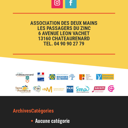
ASSOCIATION DES DEUX MAINS
LES PASSAGERS DU ZINC
6 AVENUE LEON VACHET
13160 CHATEAURENARD
TEL. 04 90 90 27 79
Archives
Catégories
Aucune catégorie