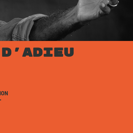
 D’ADIEU
ION
T