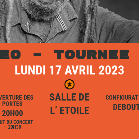
EO – TOURNEE
LUNDI 17 AVRIL 2023
SALLE DE
VERTURE DES
CONFIGURAT
PORTES
DEBOU
L’ ETOILE
20H00
UT DU CONCERT
– 20H30