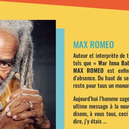
MAX ROMEO
Auteur et interprète de 
tels que
« War Inna Ba
MAX ROMEO
est enfin
d’absence. Du haut de se
reste pour tous un monum
Aujourd’hui l’homme sage 
ultime message à la nouv
disons, à vous tous, ceci
dire, j’y étais …