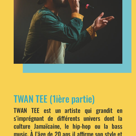
TWAN TEE (1ière partie)
TWAN TEE est un artiste qui grandit en
s’imprégnant de différents univers dont la
culture Jamaïcaine, le hip-hop ou la bass
music. À l’âge de 20 ans il affirme son style et