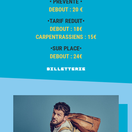
• PRÉVENTE •
DEBOUT : 20 €
•TARIF REDUIT•
DEBOUT : 18€
CARPENTRASSIENS : 15€
•SUR PLACE•
DEBOUT : 24€
Billetterie