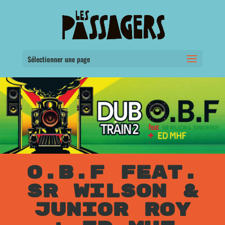
Sélectionner une page
O.B.F FEAT.
SR WILSON &
JUNIOR ROY