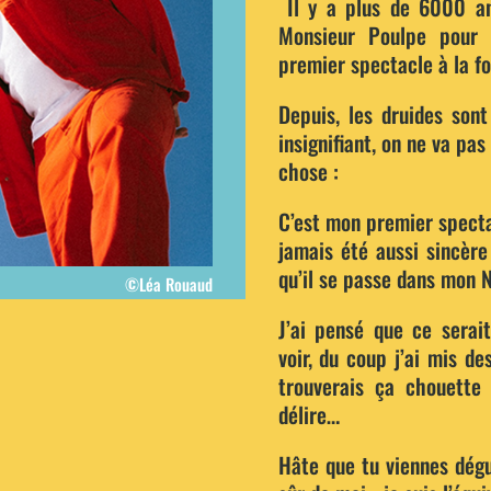
Il y a plus de 6000 an
Monsieur Poulpe pour 
premier spectacle à la fo
Depuis, les druides sont
insignifiant, on ne va pas
chose :
C’est mon premier spectac
jamais été aussi sincère
qu’il se passe dans mon
©Léa Rouaud
J’ai pensé que ce sera
voir, du coup j’ai mis d
trouverais ça chouette
délire…
Hâte que tu viennes dégu