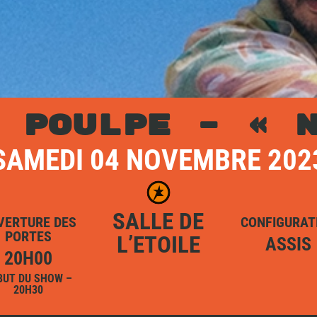
 POULPE – « 
SAMEDI 04 NOVEMBRE 202
SALLE DE
VERTURE DES
CONFIGURAT
PORTES
L’ETOILE
ASSIS
20H00
BUT DU SHOW –
20H30