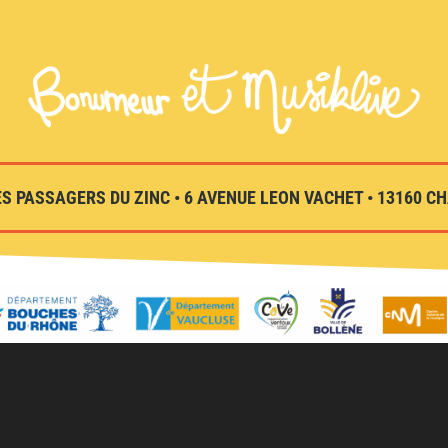
S PASSAGERS DU ZINC • 6 AVENUE LEON VACHET • 13160 CHA