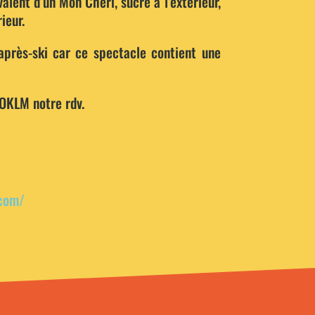
valent d’un Mon Chéri, sucré à l’extérieur,
ieur.
près-ski car ce spectacle contient une
 OKLM notre rdv.
.com/