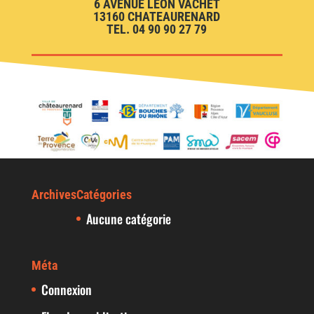
6 AVENUE LEON VACHET
13160 CHATEAURENARD
TEL. 04 90 90 27 79
Archives
Catégories
Aucune catégorie
Méta
Connexion