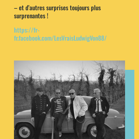
– et d’autres surprises toujours plus
surprenantes !
https://fr-
fr.facebook.com/LesVraisLudwigVon88/