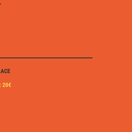
T
LACE
: 20€