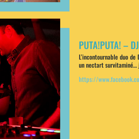
PUTA!PUTA! – DJ
L’incontournable duo de 
un nectart survitaminé… j
https://www.facebook.c