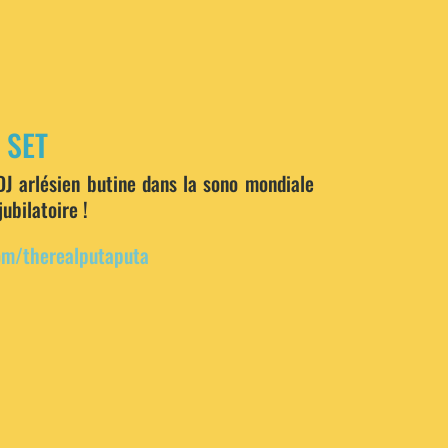
 SET
DJ arlésien butine dans la sono mondiale
ubilatoire !
om/therealputaputa