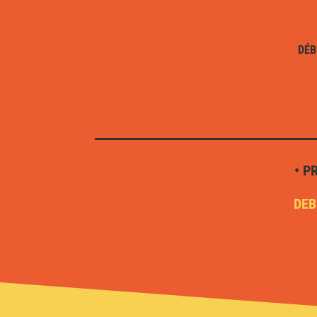
DÉB
• P
DEB