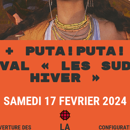
 + PUTA!PUTA!
VAL « LES SU
HIVER »
SAMEDI 17 FEVRIER 2024
LA
VERTURE DES
CONFIGURAT