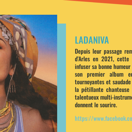
LADANIVA
Depuis leur passage re
d’Arles en 2021, cette
infuser sa bonne humeur 
son premier album en
tournoyantes et saudade 
la pétillante chanteuse
talentueux multi-instrum
donnent le sourire.
https://www.facebook.c