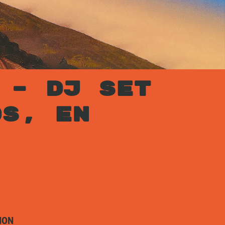
 – DJ SET
DS, EN
ION