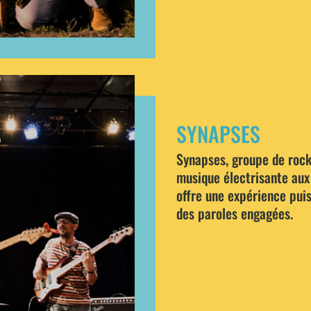
SYNAPSES
Synapses, groupe de rock
musique électrisante aux 
offre une expérience puis
des paroles engagées.