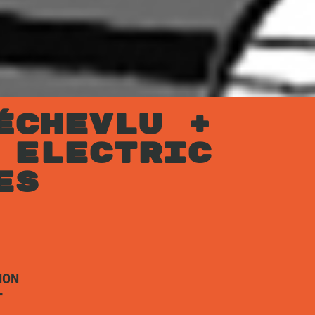
ÉCHEVLU +
 ELECTRIC
ES
ION
T