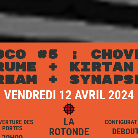
OCO #5 : CHOV
RUME + KIRTAN
REAM + SYNAPS
VENDREDI 12 AVRIL 2024
LA
VERTURE DES
CONFIGURAT
PORTES
ROTONDE
DEBOU
20H00