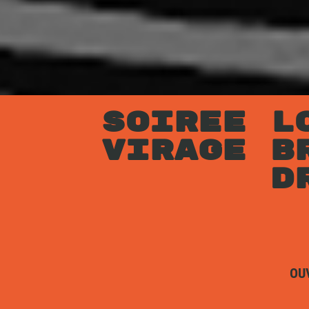
SOIREE L
VIRAGE B
D
OU