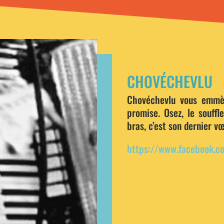
CHOVÉCHEVLU
Chovéchevlu vous emmèn
promise. Osez, le souffl
bras, c’est son dernier v
https://www.facebook.c