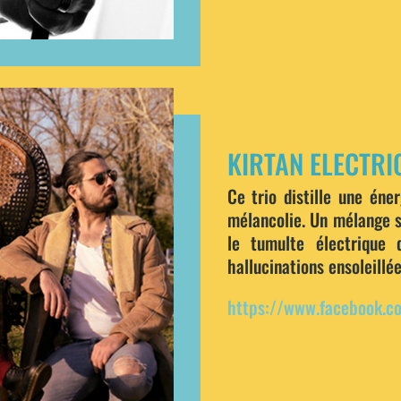
KIRTAN ELECTRI
Ce trio distille une éne
mélancolie. Un mélange s
le tumulte électrique
hallucinations ensoleillé
https://www.facebook.co