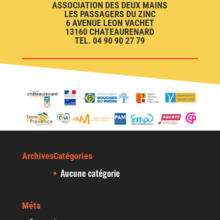
ASSOCIATION DES DEUX MAINS
LES PASSAGERS DU ZINC
6 AVENUE LEON VACHET
13160 CHATEAURENARD
TEL. 04 90 90 27 79
Archives
Catégories
Aucune catégorie
Méta