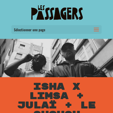
Sélectionner une page
ISHA X
LIMSA +
JULAÏ + LE