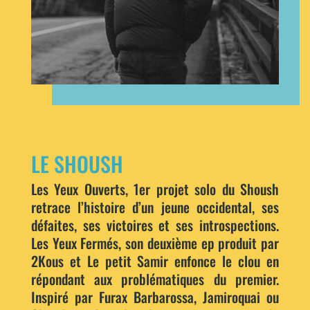
LE SHOUSH
Les Yeux Ouverts, 1er projet solo du Shoush
retrace l’histoire d’un jeune occidental, ses
défaites, ses victoires et ses introspections.
Les Yeux Fermés, son deuxième ep produit par
2Kous et Le petit Samir enfonce le clou en
répondant aux problématiques du premier.
Inspiré par Furax Barbarossa, Jamiroquai ou