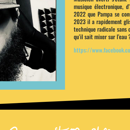
musique électronique, d’
2022 que Pampa se cons
2023 il a rapidement gli
technique radicale sans c
qu’il sait mixer sur l’eau 
https://www.facebook.c