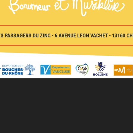
S PASSAGERS DU ZINC • 6 AVENUE LEON VACHET • 13160 CHA