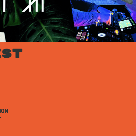
EST
ION
T