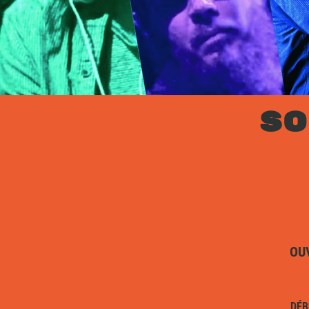
SO
OU
DÉB