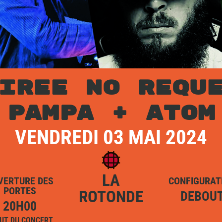
IREE NO REQU
PAMPA + ATOM
VENDREDI 03 MAI 2024
LA
VERTURE DES
CONFIGURAT
PORTES
ROTONDE
DEBOU
20H00
UT DU CONCERT