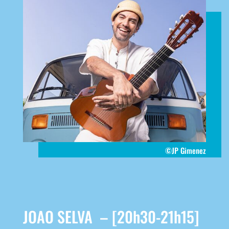
©JP Gimenez
JOAO SELVA – [20h30-21h15]