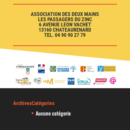
ASSOCIATION DES DEUX MAINS
LES PASSAGERS DU ZINC
6 AVENUE LEON VACHET
13160 CHATEAURENARD
TEL. 04 90 90 27 79
Archives
Catégories
Aucune catégorie