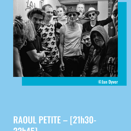
©Jan Dyver
RAOUL PETITE –
[21h30-
22h45]