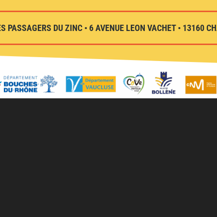
S PASSAGERS DU ZINC • 6 AVENUE LEON VACHET • 13160 CHA