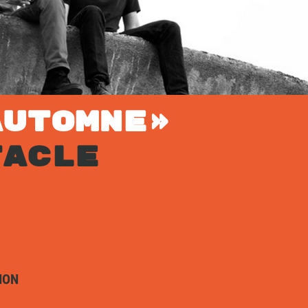
AUTOMNE»
TACLE
ION