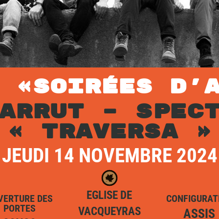
L «SOIRÉES D’
ARRUT – SPEC
« TRAVERSA »
JEUDI 14 NOVEMBRE 2024
EGLISE DE
VERTURE DES
CONFIGURAT
PORTES
VACQUEYRAS
ASSIS