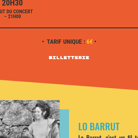
20H30
UT DU CONCERT
– 21H00
• TARIF UNIQUE :
6€
•
Billetterie
LO BARRUT
Lo Barrut, c’est un fil 