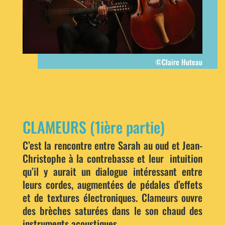
©Claire Huteau
CLAMEURS (1ière partie)
C’est la rencontre entre Sarah au oud et Jean-
Christophe à la contrebasse et leur intuition
qu’il y aurait un dialogue intéressant entre
leurs cordes, augmentées de pédales d’effets
et de textures électroniques. Clameurs ouvre
des brèches saturées dans le son chaud des
instruments acoustiques.