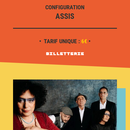
CONFIGURATION
ASSIS
• TARIF UNIQUE :
6€
•
Billetterie