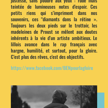
justesse, sans poudre aux yeux : rude mais
teintée de lumineuses notes d’espoir. Ces
petits riens qui s’impriment dans nos
souvenirs, ces “diamants dans la rétine ».
Toujours les deux pieds sur le trottoir, les
madeleines de Proust se mêlent aux doutes
inhérents à la vie d’un artiste ambitieux. Le
lillois avance dans le rap français avec
hargne, humilité, et surtout, pour la gloire.
C’est plus des rêves, c’est des objectifs.
https://www.facebook.com/BENpourlagloire