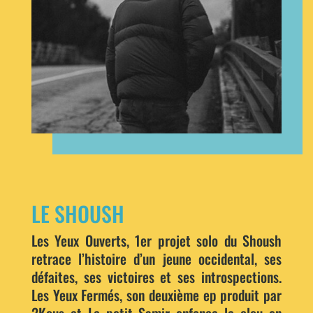
LE SHOUSH
Les Yeux Ouverts, 1er projet solo du Shoush
retrace l’histoire d’un jeune occidental, ses
défaites, ses victoires et ses introspections.
Les Yeux Fermés, son deuxième ep produit par
2Kous et Le petit Samir enfonce le clou en