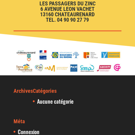
LES PASSAGERS DU ZINC
6 AVENUE LEON VACHET
13160 CHATEAURENARD
TEL. 04 90 90 27 79
Archives
Catégories
Aucune catégorie
Méta
Connexion