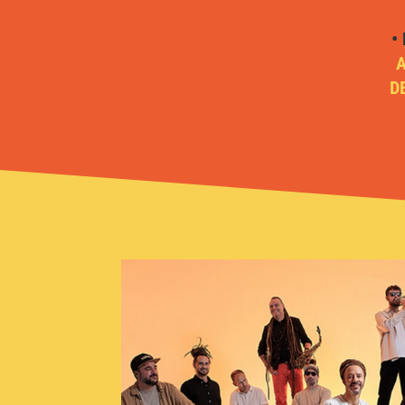
•
A
D