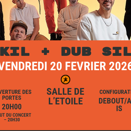
AKIL
+ DUB SI
VENDREDI 20 FEVRIER 202
SALLE DE
VERTURE DES
CONFIGURAT
PORTES
L’ETOILE
DEBOUT/
20H00
IS
UT DU CONCERT
– 20H30