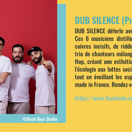
DUB SILENCE (Pr
DUB SILENCE déferle av
Ces 6 musiciens distill
cuivres incisifs, de rid
trio de chanteurs mélang
Hop, créant une esthétiq
l’écologie aux luttes so
tout en éveillant les es
made in France. Rendez-vo
https://www.facebook.c
©Black Bear Studio