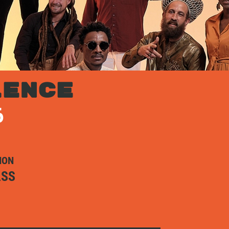
LENCE
6
ION
ASS