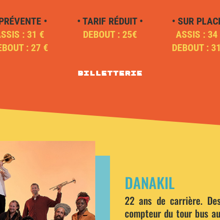
 PRÉVENTE •
• TARIF RÉDUIT •
• SUR PLACE
SSIS : 31 €
DEBOUT : 25€
ASSIS : 34
EBOUT : 27 €
DEBOUT : 31
Billetterie
DANAKIL
22 ans de carrière. Des
compteur du tour bus au