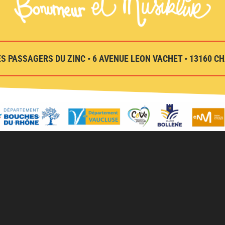
S PASSAGERS DU ZINC • 6 AVENUE LEON VACHET • 13160 CHA