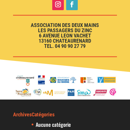
ASSOCIATION DES DEUX MAINS
LES PASSAGERS DU ZINC
6 AVENUE LEON VACHET
13160 CHATEAURENARD
TEL. 04 90 90 27 79
Archives
Catégories
Aucune catégorie