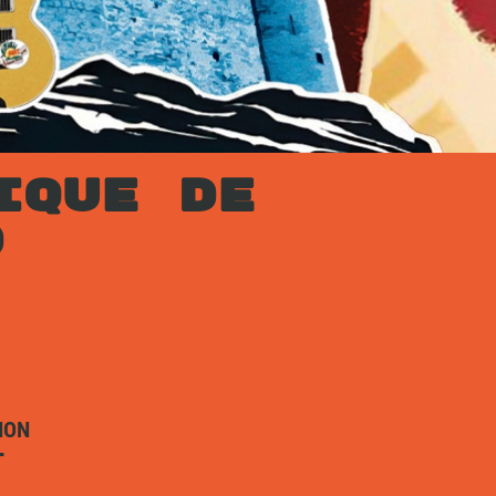
IQUE DE
D
ION
T