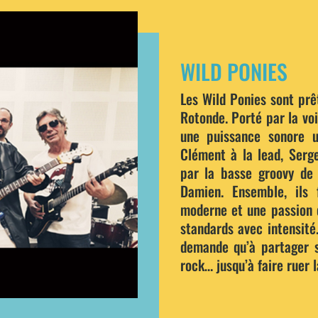
WILD PONIES
Les Wild Ponies sont prê
Rotonde. Porté par la vo
une puissance sonore u
Clément à la lead, Ser
par la basse groovy de 
Damien. Ensemble, ils f
moderne et une passion d
standards avec intensité
demande qu’à partager s
rock… jusqu’à faire ruer l