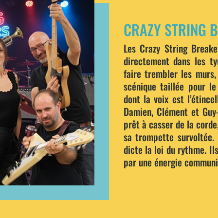
CRAZY STRING 
Les Crazy String Breake
directement dans les ty
faire trembler les murs,
scénique taillée pour le
dont la voix est l’étince
Damien, Clément et Guy-N
prêt à casser de la corde,
sa trompette survoltée. 
dicte la loi du rythme. Il
par une énergie communic