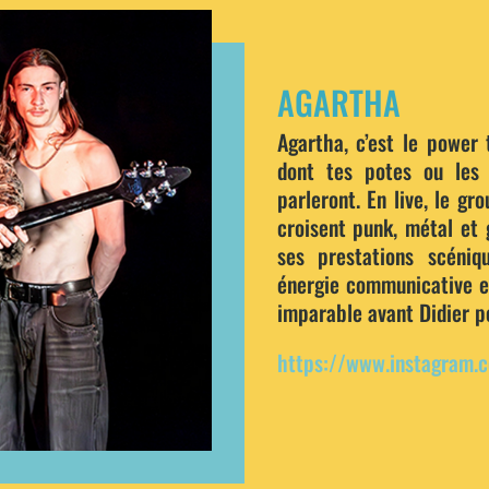
AGARTHA
Agartha, c’est le power 
dont tes potes ou les
parleront. En live, le gr
croisent punk, métal et 
ses prestations scéniq
énergie communicative 
imparable avant Didier po
https://www.instagram.