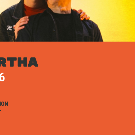
RTHA
6
ION
T