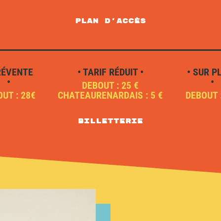
plan d'accès
RÉVENTE
• TARIF RÉDUIT •
• SUR P
•
•
DEBOUT : 25 €
UT : 28€
CHATEAURENARDAIS : 5 €
DEBOUT 
Billetterie