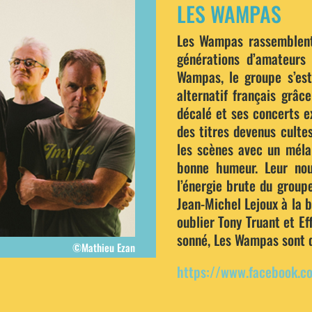
LES WAMPAS
Les Wampas rassemblent
générations d’amateurs 
Wampas, le groupe s’es
alternatif français grâ
décalé et ses concerts e
des titres devenus culte
les scènes avec un mélan
bonne humeur. Leur no
l’énergie brute du group
Jean-Michel Lejoux à la b
oublier Tony Truant et Eff
sonné, Les Wampas sont de
©Mathieu Ezan
https://www.facebook.