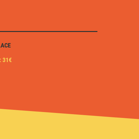
LACE
: 31€