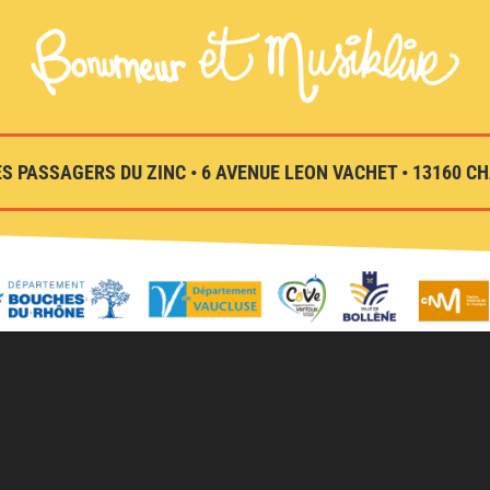
S PASSAGERS DU ZINC • 6 AVENUE LEON VACHET • 13160 CHA