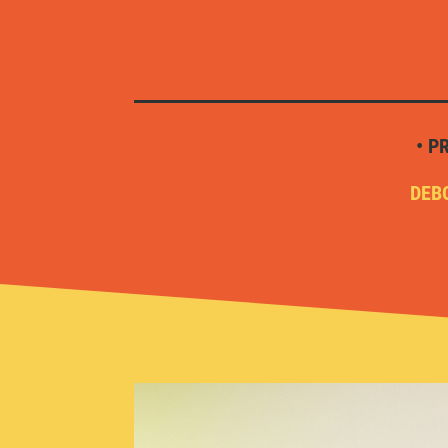
• P
DEBO