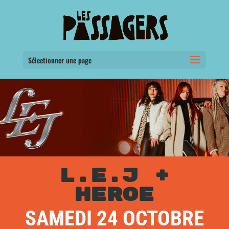
Sélectionner une page
L.E.J +
HEROE
SAMEDI 24 OCTOBRE