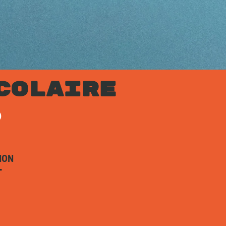
COLAIRE
6
ION
T