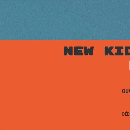
NEW KI
OU
DÉB