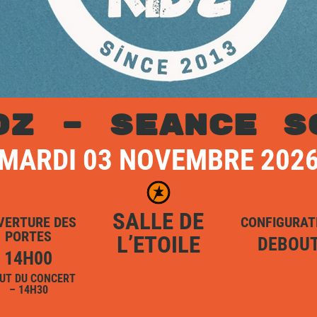
DZ – SEANCE S
MARDI 03 NOVEMBRE 202
SALLE DE
VERTURE DES
CONFIGURAT
PORTES
L’ETOILE
DEBOU
14H00
UT DU CONCERT
– 14H30