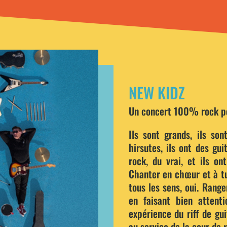
NEW KIDZ
Un concert 100% rock po
Ils sont grands, ils son
hirsutes, ils ont des gui
rock, du vrai, et ils on
Chanter en chœur et à tue
tous les sens, oui. Rang
en faisant bien attent
expérience du riff de gu
au service de la cour de 