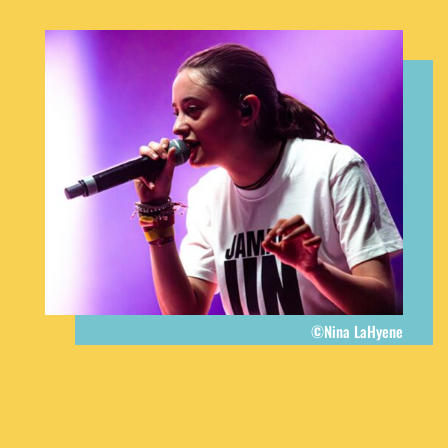
©Nina LaHyene