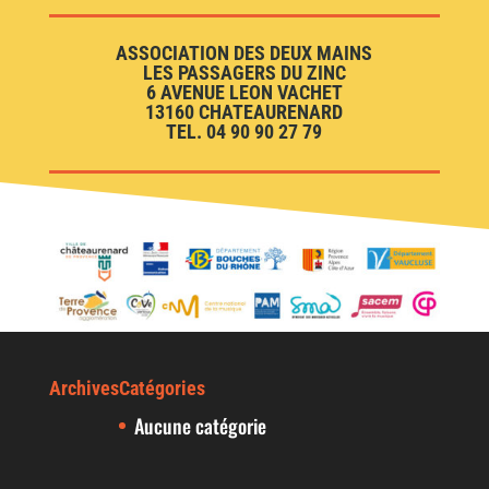
ASSOCIATION DES DEUX MAINS
LES PASSAGERS DU ZINC
6 AVENUE LEON VACHET
13160 CHATEAURENARD
TEL. 04 90 90 27 79
Archives
Catégories
Aucune catégorie