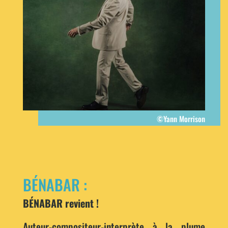
©Yann Morrison
BÉNABAR :
BÉNABAR revient !
Auteur-compositeur-interprète à la plume