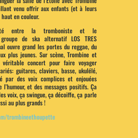
inguer la salle de l’Étoile avec Trombine
llant venu offrir aux enfants (et à leurs
 haut en couleur.
té entre la tromboniste et le
u groupe de ska alternatif LOS TRES
al ouvre grand les portes du reggae, du
ux plus jeunes. Sur scène, Trombine et
véritable concert pour faire voyager
riés: guitares, claviers, basse, ukulélé,
é par des voix complices et enjouées
de l’humour, et des messages positifs. Ça
es voix, ça swingue, ça décoiffe, ça parle
ssi au plus grands !
om/trombineethoupette