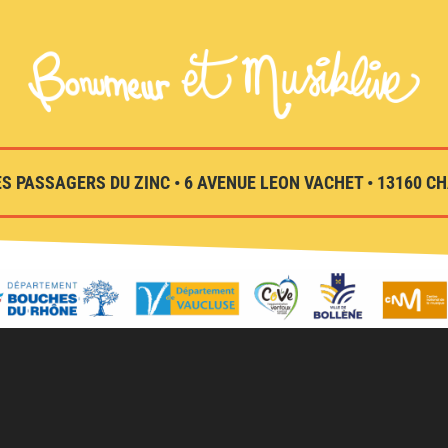
S PASSAGERS DU ZINC • 6 AVENUE LEON VACHET • 13160 CHA