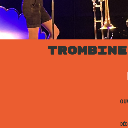
TROMBINE
OU
DÉB