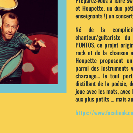
Préparez-vous à faire sw
et Houpette, un duo péti
enseignants !) un concert
Né de la complici
chanteur/guitariste d
PUNTOS, ce projet origin
rock et de la chanson a
Houpette proposent un 
parmi des instruments va
charango… le tout port
distillant de la poésie, 
joue avec les mots, avec l
aux plus petits … mais au
https://www.facebook.c