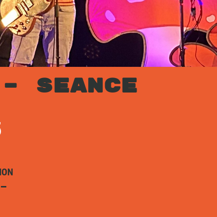
 – SEANCE
5
ION
 –