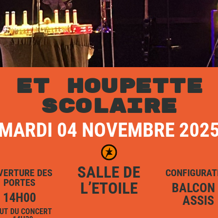
 ET HOUPETTE
SCOLAIRE
MARDI 04 NOVEMBRE 202
SALLE DE
VERTURE DES
CONFIGURAT
PORTES
L’ETOILE
BALCON
14H00
ASSIS
UT DU CONCERT