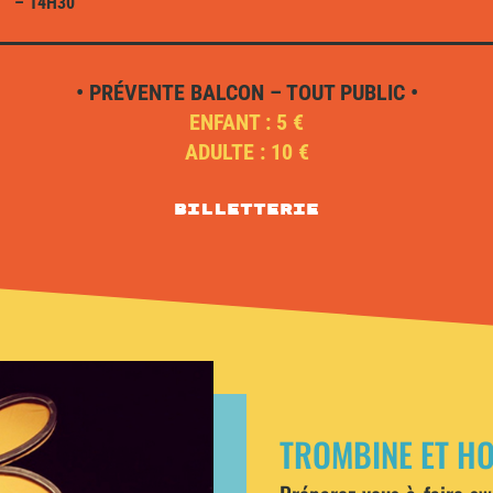
– 14H30
• PRÉVENTE BALCON – TOUT PUBLIC •
ENFANT : 5 €
ADULTE : 10 €
Billetterie
TROMBINE ET H